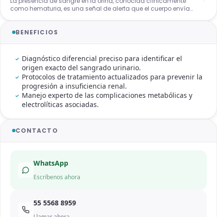
La presencia de sangre en la orina, conocida clínicamente
como hematuria, es una señal de alerta que el cuerpo envía
sobre el estado del sistema urinario y renal. Entender qué
médico trata hematuria de forma integral es el primer paso
para descartar patologías graves, desde infecciones comunes
BENEFICIOS
hasta afecciones de los glomérulos o cálculos. En nuestra
consulta en CDMX, abordamos cada caso con rigor clínico,
asegurando que el paciente reciba un diagnóstico certero y un
Diagnóstico diferencial preciso para identificar el
tratamiento diseñado para proteger su función renal a largo
origen exacto del sangrado urinario.
plazo.
Protocolos de tratamiento actualizados para prevenir la
progresión a insuficiencia renal.
Manejo experto de las complicaciones metabólicas y
electrolíticas asociadas.
CONTACTO
WhatsApp
Escríbenos ahora
55 5568 8959
Llamar ahora