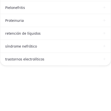
Pielonefritis
Proteinuria
retención de líquidos
síndrome nefrótico
trastornos electrolíticos
ATENCIÓN DE NEFRÓLOGO INTERNISTA EN CDMX
Contactar a un Nefrólogo internista en
CDMX ahora
Escríbenos por WhatsApp o llámanos, será un