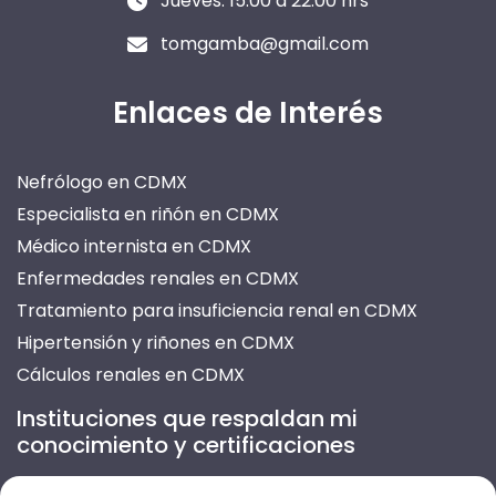
Jueves: 15:00 a 22:00 hrs
tomgamba@gmail.com
Enlaces de Interés
Nefrólogo en CDMX
Especialista en riñón en CDMX
Médico internista en CDMX
Enfermedades renales en CDMX
Tratamiento para insuficiencia renal en CDMX
Hipertensión y riñones en CDMX
Cálculos renales en CDMX
Prevención de enfermedades renales en CDMX
Instituciones que respaldan mi
Atención para insuficiencia renal en CDMX
conocimiento y certificaciones
Tratamiento de nefritis en CDMX