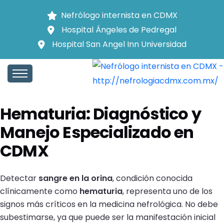
Nefrólogo internista en CDMX
Hospital Ángeles de Pedregal
Hospital San Angel Inn Universidad
Inicio
Hematuria
INICIO
Hematuria: Diagnóstico y
Manejo Especializado en
CDMX
Detectar
sangre en la orina
, condición conocida
clínicamente como
hematuria
, representa uno de los
signos más críticos en la medicina nefrológica. No debe
subestimarse, ya que puede ser la manifestación inicial