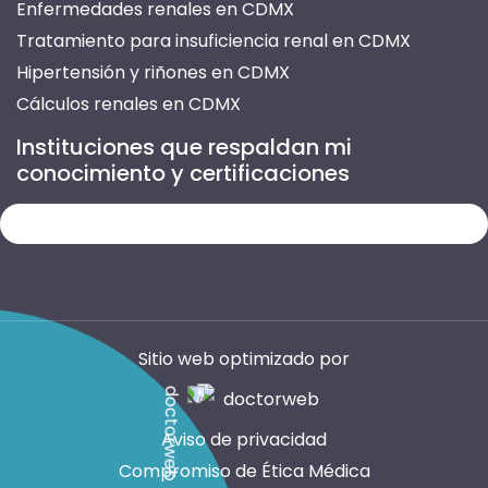
Enfermedades renales en CDMX
Tratamiento para insuficiencia renal en CDMX
Hipertensión y riñones en CDMX
Cálculos renales en CDMX
Prevención de enfermedades renales en CDMX
Instituciones que respaldan mi
Atención para insuficiencia renal en CDMX
conocimiento y certificaciones
Tratamiento de nefritis en CDMX
Infección urinaria recurrente en CDMX
Enfermedades del riñón en CDMX
Consultas de nefrología en CDMX
Médico especialista en riñones en CDMX
Evaluación de función renal en CDMX
Sitio web optimizado por
Daño renal por diabetes en CDMX
Control de presión arterial en CDMX
Aviso de privacidad
Glomerulonefritis en CDMX
Compromiso de Ética Médica
Tratamiento de proteinuria en CDMX