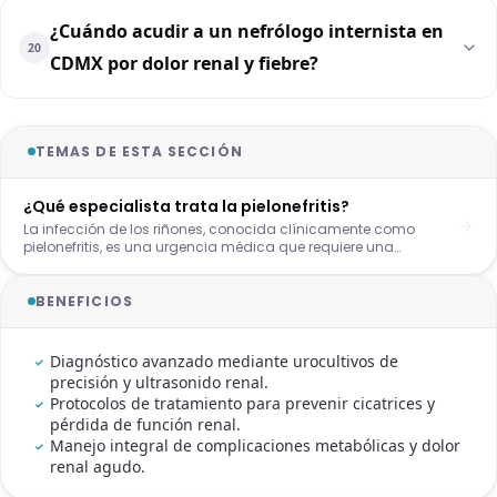
¿Cuándo acudir a un nefrólogo internista en
20
CDMX por dolor renal y fiebre?
TEMAS DE ESTA SECCIÓN
¿Qué especialista trata la pielonefritis?
La infección de los riñones, conocida clínicamente como
pielonefritis, es una urgencia médica que requiere una
evaluación precisa para evitar cicatrices renales permanentes.
Ante la aparición de síntomas como fiebre alta y dolor lumbar,
muchos pacientes se preguntan ¿qué médico trata
BENEFICIOS
pielonefritis? de forma efectiva. En la CDMX, el abordaje por un
nefrólogo internista garantiza no solo la erradicación del
patógeno, sino también la protección de la función renal a
Diagnóstico avanzado mediante urocultivos de
largo plazo.
precisión y ultrasonido renal.
Protocolos de tratamiento para prevenir cicatrices y
pérdida de función renal.
Manejo integral de complicaciones metabólicas y dolor
renal agudo.