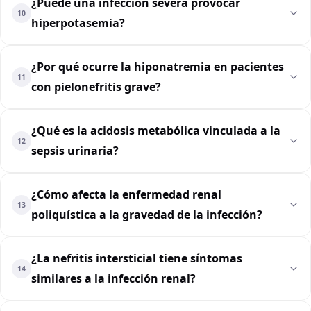
¿Puede una infección severa provocar
10
hiperpotasemia?
¿Por qué ocurre la hiponatremia en pacientes
11
con pielonefritis grave?
¿Qué es la acidosis metabólica vinculada a la
12
sepsis urinaria?
¿Cómo afecta la enfermedad renal
13
poliquística a la gravedad de la infección?
¿La nefritis intersticial tiene síntomas
14
similares a la infección renal?