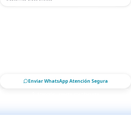
ATENCIÓN DE NEFRÓLOGO INTERNISTA EN CDMX
Contactar a un Nefrólogo internista en
CDMX ahora
Escríbenos por WhatsApp o llámanos, será un
placer atenderte.
Enviar WhatsApp Atención Segura
Atención urgente por Llamada
Solo para pacientes de CDMX