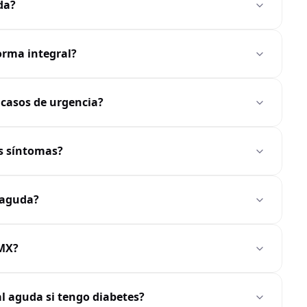
da?
orma integral?
 casos de urgencia?
us síntomas?
 aguda?
DMX?
al aguda si tengo diabetes?