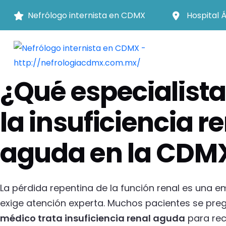
Nefrólogo internista en CDMX
Hospital 
Inicio
insuficiencia renal aguda
¿Qué especialista trata la insuficiencia renal
INSUFICIENCIA RENAL AGUDA
¿Qué especialista
la insuficiencia r
aguda en la CDM
La pérdida repentina de la función renal es una 
exige atención experta. Muchos pacientes se pr
médico trata insuficiencia renal aguda
para rec