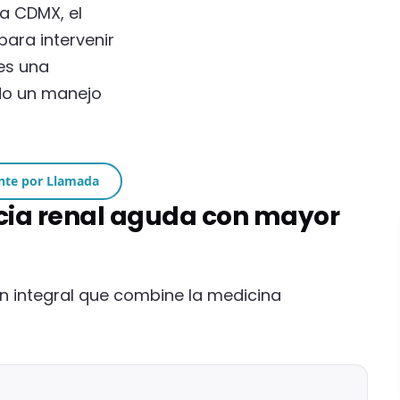
la CDMX, el
para intervenir
 es una
ndo un manejo
nte por Llamada
ncia renal aguda con mayor
ón integral que combine la medicina