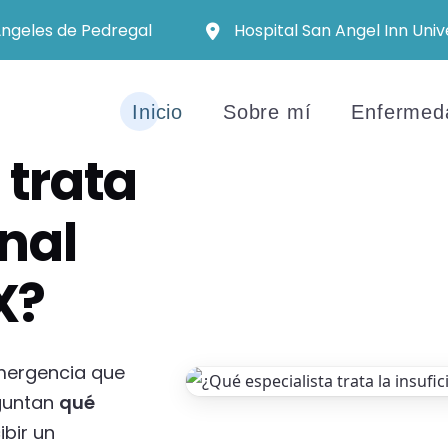
Ángeles de Pedregal
Hospital San Angel Inn Univ
 aguda?
Inicio
Sobre mí
Enfermed
 trata
enal
X?
emergencia que
eguntan
qué
ibir un