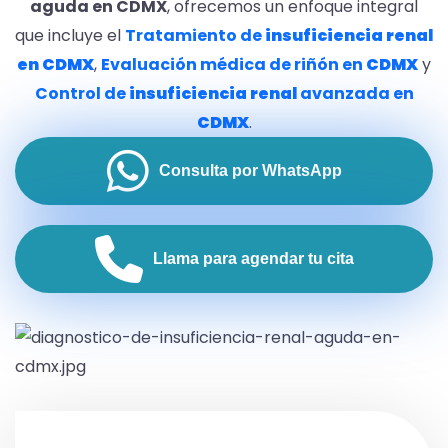
aguda en CDMX
, ofrecemos un enfoque integral
que incluye el
Tratamiento de
insuficiencia
renal
en CDMX
,
Evaluación médica de riñón en
CDMX
y
Control de
insuficiencia
renal
avanzada en
CDMX
.
Consulta por WhatsApp
Llama para agendar tu cita