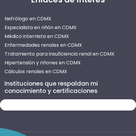
Nefrólogo en CDMX
Especialista en riñón en CDMX
Médico internista en CDMX
Enfermedades renales en CDMX
Tratamiento para insuficiencia renal en CDMX
Hipertensión y riñones en CDMX
Cálculos renales en CDMX
Prevención de enfermedades renales en CDMX
Instituciones que respaldan mi
Atención para insuficiencia renal en CDMX
conocimiento y certificaciones
Tratamiento de nefritis en CDMX
Infección urinaria recurrente en CDMX
Enfermedades del riñón en CDMX
Consultas de nefrología en CDMX
Médico especialista en riñones en CDMX