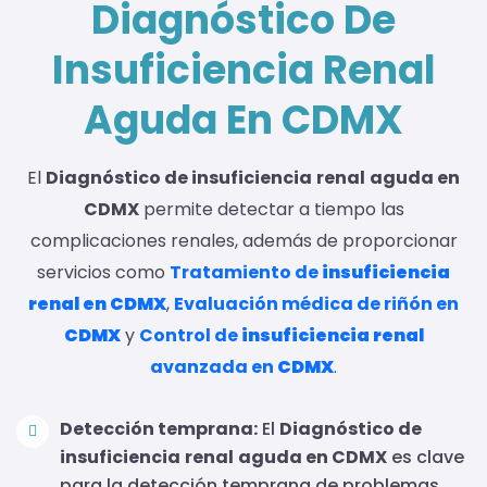
Diagnóstico De
Insuficiencia Renal
Aguda En CDMX
El
Diagnóstico de insuficiencia
renal
aguda en
CDMX
permite detectar a tiempo las
complicaciones renales, además de proporcionar
servicios como
Tratamiento de
insuficiencia
renal en CDMX
,
Evaluación médica de riñón en
CDMX
y
Control de
insuficiencia
renal
avanzada en
CDMX
.
Detección temprana:
El
Diagnóstico de
insuficiencia
renal
aguda en CDMX
es clave
para la detección temprana de problemas