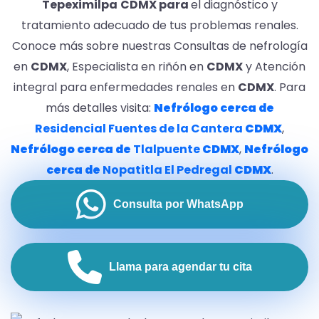
Tepeximilpa
CDMX para
el diagnóstico y
tratamiento adecuado de tus problemas renales.
Conoce más sobre nuestras Consultas de nefrología
en
CDMX
, Especialista en riñón en
CDMX
y Atención
integral para enfermedades renales en
CDMX
. Para
más detalles visita:
Nefrólogo
cerca de
Residencial Fuentes de la Cantera
CDMX
,
Nefrólogo
cerca de
Tlalpuente
CDMX
,
Nefrólogo
cerca de
Nopatitla El Pedregal
CDMX
.
Consulta por WhatsApp
Llama para agendar tu cita