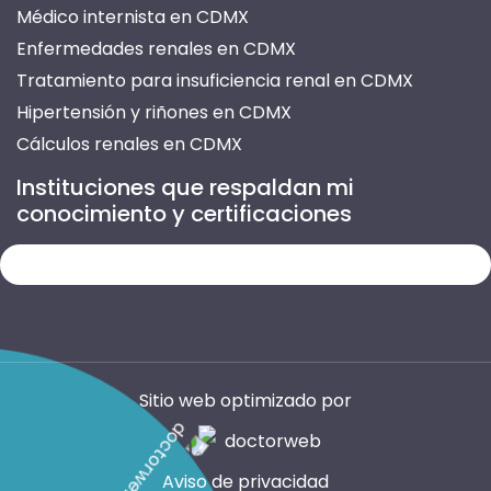
Médico internista en CDMX
Enfermedades renales en CDMX
Tratamiento para insuficiencia renal en CDMX
Hipertensión y riñones en CDMX
Cálculos renales en CDMX
Prevención de enfermedades renales en CDMX
Instituciones que respaldan mi
Atención para insuficiencia renal en CDMX
conocimiento y certificaciones
Tratamiento de nefritis en CDMX
Infección urinaria recurrente en CDMX
Enfermedades del riñón en CDMX
Consultas de nefrología en CDMX
Médico especialista en riñones en CDMX
Evaluación de función renal en CDMX
Sitio web optimizado por
Daño renal por diabetes en CDMX
Control de presión arterial en CDMX
Aviso de privacidad