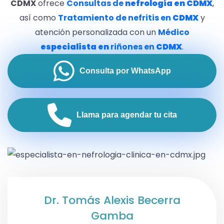
CDMX
ofrece
Consultas de
nefrología en CDMX
,
así como
Tratamiento de nefritis en
CDMX
y
atención personalizada con un
Médico
especialista en
riñones en
CDMX
.
Consulta por WhatsApp
Llama para agendar tu cita
Dr. Tomás Alexis Becerra
Gamba