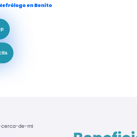
Nefrólogo en Benito
pp
cita