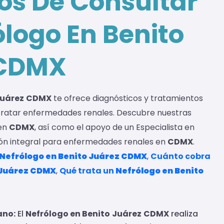
ios De Consultar
ólogo En Benito
 CDMX
uárez
CDMX
te ofrece diagnósticos y tratamientos
 tratar enfermedades renales. Descubre nuestras
 en
CDMX
, así como el apoyo de un Especialista en
ión integral para enfermedades renales en
CDMX
.
Nefrólogo en Benito
Juárez
CDMX
,
Cuánto cobra
Juárez
CDMX
,
Qué trata un
Nefrólogo en Benito
ano:
El
Nefrólogo en Benito
Juárez
CDMX
realiza