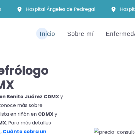
o
Hospital Ángeles de Pedregal
Hospit
Inicio
Sobre mí
Enfermed
efrólogo
MX
en Benito
Juárez
CDMX
y
. Conoce más sobre
lista en riñón en
CDMX
y
MX
. Para más detalles
X
,
Cuánto cobra un