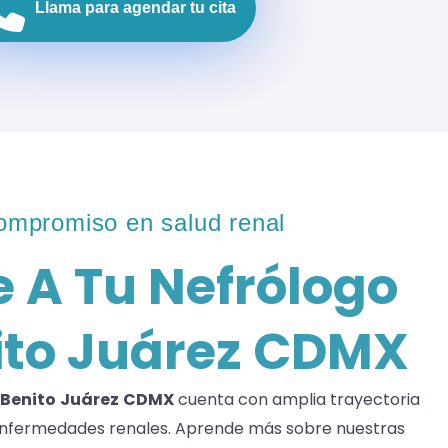
Llama para agendar tu cita
ompromiso en salud renal
 A Tu Nefrólogo
ito Juárez CDMX
 Benito
Juárez
CDMX
cuenta con amplia trayectoria
enfermedades renales. Aprende más sobre nuestras