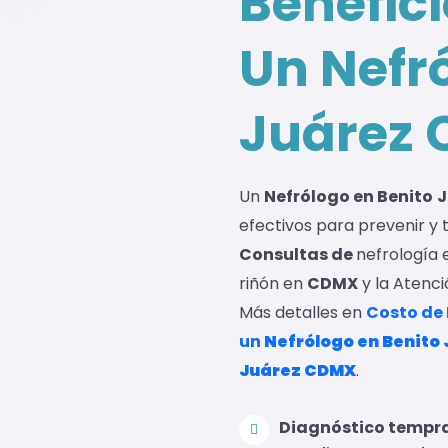
Benefic
Un Nefr
Juárez
Un
Nefrólogo en Benito
J
efectivos para prevenir y
Consultas de
nefrología
riñón en
CDMX
y la Atenc
Más detalles en
Costo de
un
Nefrólogo en Benito
Juárez
CDMX
.
Diagnóstico tempr