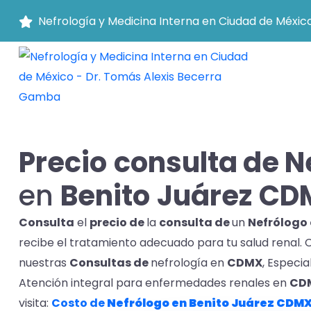
Nefrología y Medicina Interna en Ciudad de Méxic
Precio
consulta de N
en
Benito
Juárez
CD
Consulta
el
precio de
la
consulta de
un
Nefrólogo 
recibe el tratamiento adecuado para tu salud renal
nuestras
Consultas de
nefrología en
CDMX
, Especia
Atención integral para enfermedades renales en
CD
visita:
Costo de
Nefrólogo en Benito
Juárez
CDM