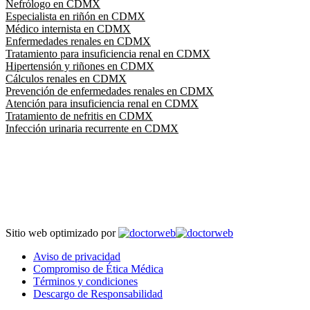
Nefrólogo en CDMX
Especialista en riñón en CDMX
Médico internista en CDMX
Enfermedades renales en CDMX
Tratamiento para insuficiencia renal en CDMX
Hipertensión y riñones en CDMX
Cálculos renales en CDMX
Prevención de enfermedades renales en CDMX
Atención para insuficiencia renal en CDMX
Tratamiento de nefritis en CDMX
Infección urinaria recurrente en CDMX
Enfermedades del riñón en CDMX
Consultas de nefrología en CDMX
Instituciones que respaldan mi conocimiento y certificaciones
Médico especialista en riñones en CDMX
Evaluación de función renal en CDMX
Daño renal por diabetes en CDMX
Control de presión arterial en CDMX
Glomerulonefritis en CDMX
Tratamiento de proteinuria en CDMX
Sitio web optimizado por
Diagnóstico de insuficiencia renal en CDMX
Prevención de insuficiencia renal en CDMX
Aviso de privacidad
Evaluación de creatinina en CDMX
Compromiso de Ética Médica
Manejo de insuficiencia renal crónica en CDMX
Términos y condiciones
Control de enfermedad renal en CDMX
Descargo de Responsabilidad
Tratamiento para retención de líquidos en CDMX