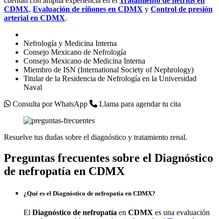
cuentan con amplia experiencia en el
Tratamiento de nefritis en
CDMX
,
Evaluación de riñones en
CDMX
y
Control de presión
arterial en
CDMX
.
Nefrología y Medicina Interna
Consejo Mexicano de Nefrología
Consejo Mexicano de Medicina Interna
Miembro de ISN (International Society of Nephrology)
Titular de la Residencia de Nefrología en la Universidad
Naval
Consulta por WhatsApp
Llama para agendar tu cita
Resuelve tus dudas sobre el diagnóstico y tratamiento renal.
Preguntas frecuentes sobre el Diagnóstico
de nefropatía en CDMX
¿Qué es el Diagnóstico de nefropatía en CDMX?
El
Diagnóstico de nefropatía
en
CDMX
es una evaluación