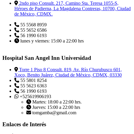
2ndo piso Consult. 217, Camino Sta. Teresa 1055-S,
Héroes de Padierna, La Magdalena Contreras, 10700, Ciudad
de México, CDMX.
55 5568 8959
55 5652 6586
56 1990 6193
lunes y viernes: 15:00 a 22:00 hrs
Hospital San Angel Inn Universidad
Torre 1 Piso 8 Consult. 819, Av. Río Churubusco 601,
Xoco, Benito Juárez, Ciudad de México, CDMX, 03330
55 5801 8254
55 5623 6363
56 1990 6193
+525619906193
Martes: 18:00 a 22:00 hrs.
Jueves: 15:00 a 22:00 hrs
tomgamba@gmail.com
Enlaces de Interés