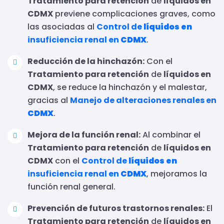
Tratamiento para retención
de
líquidos en
CDMX
previene complicaciones graves, como
las asociadas al
Control de
líquidos en
insuficiencia renal en
CDMX
.
Reducción de la hinchazón:
Con el
Tratamiento para retención
de
líquidos en
CDMX
, se reduce la hinchazón y el malestar,
gracias al
Manejo de alteraciones renales en
CDMX
.
Mejora de la función renal:
Al combinar el
Tratamiento para retención
de
líquidos en
CDMX
con el
Control de
líquidos en
insuficiencia renal en
CDMX
, mejoramos la
función renal general.
Prevención de futuros trastornos renales:
El
Tratamiento para retención
de
líquidos en