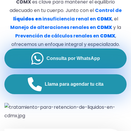
CDMX
es clave para mantener el equilibrio
adecuado en tu cuerpo. Junto con el
Control de
líquidos en
insuficiencia renal en
CDMX
, el
Manejo de alteraciones renales en
CDMX
y la
Prevención de cálculos renales en
CDMX
,
ofrecemos un enfoque integral y especializado.
Consulta por WhatsApp
Llama para agendar tu cita