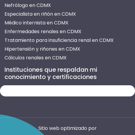
Nefrólogo en CDMX
Especialista en riñón en CDMX
Médico internista en CDMX
Enfermedades renales en CDMX
Tratamiento para insuficiencia renal en CDMX
Hipertensión y riñones en CDMX
Cálculos renales en CDMX
Prevención de enfermedades renales en CDMX
Instituciones que respaldan mi
Atención para insuficiencia renal en CDMX
conocimiento y certificaciones
Tratamiento de nefritis en CDMX
Infección urinaria recurrente en CDMX
Enfermedades del riñón en CDMX
Consultas de nefrología en CDMX
Médico especialista en riñones en CDMX
Evaluación de función renal en CDMX
Sitio web optimizado por