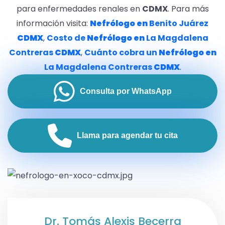
para enfermedades renales en
CDMX
. Para más
información visita:
Nefrólogo en
Benito Juárez
CDMX
,
Costo de
Nefrólogo en
La Magdalena
Contreras
CDMX
,
Cuánto cobra un
Nefrólogo en
La Magdalena Contreras
CDMX
.
Consulta por WhatsApp
Llama para agendar tu cita
Dr. Tomás Alexis Becerra