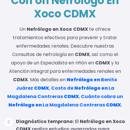
Con Un Nefrólogo En
Xoco CDMX
Un
Nefrólogo en Xoco
CDMX
te ofrece
tratamientos efectivos para prevenir y tratar
enfermedades renales. Descubre nuestras
Consultas de nefrología en
CDMX
, así como el
apoyo de un Especialista en riñón en
CDMX
y la
Atención integral para enfermedades renales en
CDMX
. Más detalles en
Nefrólogo en
Benito
Juárez
CDMX
,
Costo de
Nefrólogo en
La
Magdalena Contreras
CDMX
,
Cuánto cobra un
Nefrólogo en
La Magdalena Contreras
CDMX
.
Diagnóstico temprano:
El
Nefrólogo en Xoco
CDMX
realiza estudios avanzados para