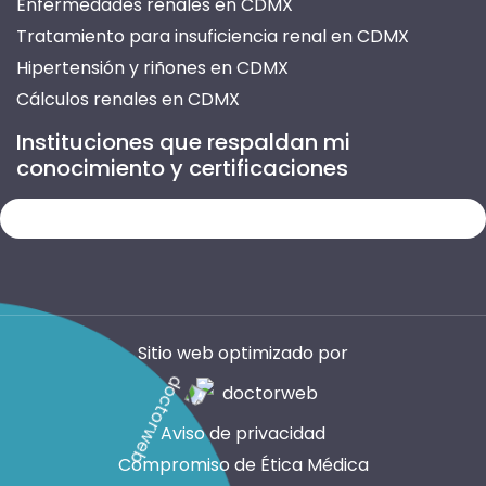
Enfermedades renales en CDMX
Tratamiento para insuficiencia renal en CDMX
Hipertensión y riñones en CDMX
Cálculos renales en CDMX
Prevención de enfermedades renales en CDMX
Instituciones que respaldan mi
Atención para insuficiencia renal en CDMX
conocimiento y certificaciones
Tratamiento de nefritis en CDMX
Infección urinaria recurrente en CDMX
Enfermedades del riñón en CDMX
Consultas de nefrología en CDMX
Médico especialista en riñones en CDMX
Evaluación de función renal en CDMX
Sitio web optimizado por
Daño renal por diabetes en CDMX
Control de presión arterial en CDMX
Aviso de privacidad
Glomerulonefritis en CDMX
Compromiso de Ética Médica
Tratamiento de proteinuria en CDMX