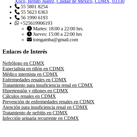
Xoco, Benito Juárez, Ciudad de México, CDMX, 03330
55 5801 8254
55 5623 6363
56 1990 6193
+525619906193
Martes: 18:00 a 22:00 hrs.
Jueves: 15:00 a 22:00 hrs
tomgamba@gmail.com
Enlaces de Interés
Nefrólogo en CDMX
Especialista en riñón en CDMX
Médico internista en CDMX
Enfermedades renales en CDMX
Tratamiento para insuficiencia renal en CDMX
Hipertensión y riñones en CDMX
Cálculos renales en CDMX
Prevención de enfermedades renales en CDMX
Atención para insuficiencia renal en CDMX
Tratamiento de nefritis en CDMX
Infección urinaria recurrente en CDMX
Enfermedades del riñón en CDMX
Consultas de nefrología en CDMX
Instituciones que respaldan mi conocimiento y certificaciones
Médico especialista en riñones en CDMX