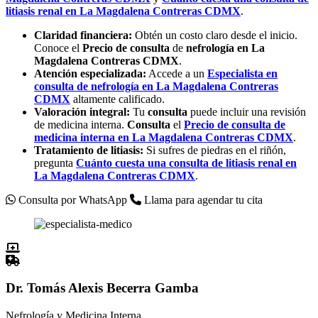
litiasis renal en
La
Magdalena
Contreras
CDMX
.
Claridad financiera:
Obtén un costo claro desde el inicio.
Conoce el
Precio de consulta
de
nefrología en La
Magdalena
Contreras
CDMX
.
Atención especializada:
Accede a un
Especialista en
consulta de nefrología
en
La
Magdalena
Contreras
CDMX
altamente calificado.
Valoración integral:
Tu
consulta
puede incluir una revisión
de medicina interna.
Consulta
el
Precio de consulta
de
medicina interna en
La
Magdalena
Contreras
CDMX
.
Tratamiento de litiasis:
Si sufres de piedras en el riñón,
pregunta
Cuánto cuesta una
consulta de
litiasis renal en
La
Magdalena
Contreras
CDMX
.
Consulta por WhatsApp
Llama para agendar tu cita
Dr. Tomás Alexis Becerra Gamba
Nefrología y Medicina Interna